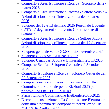
Comparto e Area Istruzione e Ricerca - Sciopero del 27
marzo 2026
Comparto e Area Istruzione e Ricerca - Settore Scuola -
Azioni di sciopero per l'intera giornata del 9 marzo
2026
Sciopero del 12 e 13 gennaio 2026 Personale Docente
e ATA - Adeguamento intervento Commissione di
Garanzia
Comparto e Area Istruzione e Ricerca Settore Scuola -
Azioni di sciopero per l'intera giornata del 12 dicembre
2025
Sciopero generale varie OO.SS. il 28 novembre 2025
Sciopero Cobas Scuola il 28/11/2025
Sciopero Unicobas Scuola e Università il 28/11/2025
Comparto Scuola - Sciopero Generale del 3 ottobre
2025
Comparto Istruzione e Ricerca - Sciopero Generale del
22 Settembre 2025
Composizione, costituzione e insediamento della
Commissione Elettorale per le Elezioni 2025 per il
rinnovo RSU nell’I.C. OVIDIO
Prima riunione Commissione Elettorale 20/03/2025
Decreto di costituzione della Commissione Elettorale e
contestuale nomina dei componenti per “Elezioni RSU
“14 -15-16 Aprile 2025”.