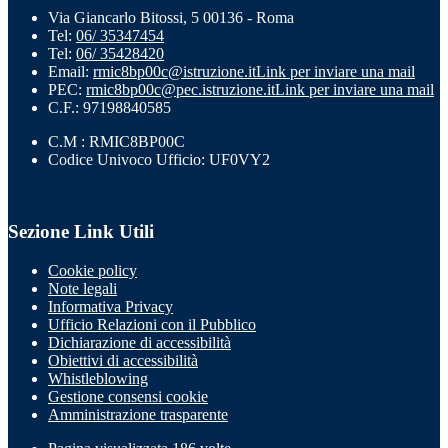
Via Giancarlo Bitossi, 5 00136 - Roma
Tel:
06/ 35347454
Tel:
06/ 35428420
Email:
rmic8bp00c@istruzione.it
Link per inviare una mail
PEC:
rmic8bp00c@pec.istruzione.it
Link per inviare una mail
C.F.: 97198840585
C.M : RMIC8BP00C
Codice Univoco Ufficio: UF0VY2
Sezione Link Utili
Cookie policy
Note legali
Informativa Privacy
Ufficio Relazioni con il Pubblico
Dichiarazione di accessibilità
Obiettivi di accessibilità
Whistleblowing
Gestione consensi cookie
Amministrazione trasparente