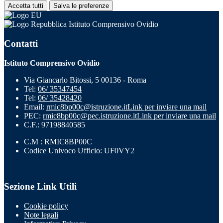
Accetta tutti
Salva le preferenze
Istituto Comprensivo Ovidio
Contatti
Istituto Comprensivo Ovidio
Via Giancarlo Bitossi, 5 00136 - Roma
Tel:
06/ 35347454
Tel:
06/ 35428420
Email:
rmic8bp00c@istruzione.it
Link per inviare una mail
PEC:
rmic8bp00c@pec.istruzione.it
Link per inviare una mail
C.F.: 97198840585
C.M : RMIC8BP00C
Codice Univoco Ufficio: UF0VY2
Sezione Link Utili
Cookie policy
Note legali