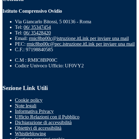
Istituto Comprensivo Ovidio
Via Giancarlo Bitossi, 5 00136 - Roma
Tel:
06/ 35347454
Tel:
06/ 35428420
Email:
rmic8bp00c@istruzione.it
Link per inviare una mail
PEC:
rmic8bp00c@pec.istruzione.it
Link per inviare una mail
C.F.: 97198840585
C.M : RMIC8BP00C
Codice Univoco Ufficio: UF0VY2
Sezione Link Utili
Cookie policy
Note legali
Informativa Privacy
Ufficio Relazioni con il Pubblico
Dichiarazione di accessibilità
Obiettivi di accessibilità
Whistleblowing