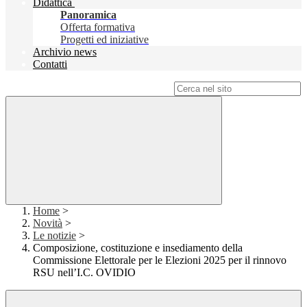
Didattica
Panoramica
Offerta formativa
Progetti ed iniziative
Archivio news
Contatti
Campo di ricerca per le pagine del sito
Home
>
Novità
>
Le notizie
>
Composizione, costituzione e insediamento della
Commissione Elettorale per le Elezioni 2025 per il rinnovo
RSU nell’I.C. OVIDIO