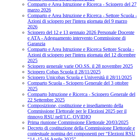
Comparto e Area Istruzione e Ricerca - Sciopero del 27
marzo 2026
Comparto e Area Istruzione e Ricerca - Settore Scuola -
Azioni di sciopero per l'intera giornata del 9 marzo
2026
Sciopero del 12 e 13 gennaio 2026 Personale Docente
e ATA - Adeguamento intervento Commissione di
Garanzia
Comparto e Area Istruzione e Ricerca Settore Scuola -
Azioni di sciopero per l'intera giornata del 12 dicembre
2025
Sciopero generale varie OO.SS. il 28 novembre 2025
Sciopero Cobas Scuola il 28/11/2025
Sciopero Unicobas Scuola e Università il 28/11/2025
Comparto Scuola - Sciopero Generale del 3 ottobre
2025
Comparto Istruzione e Ricerca - Sciopero Generale del
22 Settembre 2025
Composizione, costituzione e insediamento della
Commissione Elettorale per le Elezioni 2025 per il
rinnovo RSU nell’I.C. OVIDIO
Prima riunione Commissione Elettorale 20/03/2025
Decreto di costituzione della Commissione Elettorale e
contestuale nomina dei componenti per “Elezioni RSU
“14 -15-16 Aprile 2025”.