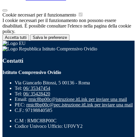
Cookie necessari per il funzionamento
I cookie necessari per il funzionamento non possono essere
disabilitati. È possibile consultare l'elenco nella pagina della cookie
policy.
Accetta tutti
Salva le preferenze
Istituto Comprensivo Ovidio
Contatti
Istituto Comprensivo Ovidio
Via Giancarlo Bitossi, 5 00136 - Roma
Tel:
06/ 35347454
Tel:
06/ 35428420
Email:
rmic8bp00c@istruzione.it
Link per inviare una mail
PEC:
rmic8bp00c@pec.istruzione.it
Link per inviare una mail
C.F.: 97198840585
C.M : RMIC8BP00C
Codice Univoco Ufficio: UF0VY2