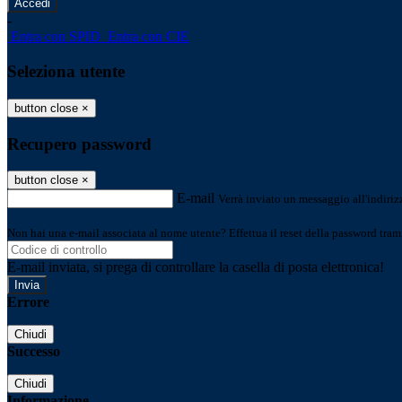
-
Entra con SPID
Entra con CIE
Seleziona utente
button close
×
Recupero password
button close
×
E-mail
Verrà inviato un messaggio all'indirizz
Non hai una e-mail associata al nome utente? Effettua il reset della password tram
E-mail inviata, si prega di controllare la casella di posta elettronica!
Errore
Chiudi
Successo
Chiudi
Informazione