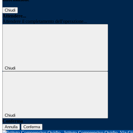
Chiudi
Attendere...
Attendere il completamento dell'operazione...
Chiudi
Chiudi
Conferma
Annulla
Conferma
Istituto Comprensivo Ovidio
Via Gi