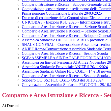
Comparto Istruzione e Ricerca - Sciopero Generale del 
Composizione, costituzione e insediamento della Commis
Prima riunione Commissione Elettorale 20/03/2025
Decreto di costituzione della Commissione Elettorale e 
UNICOBAS - Elezioni RSU 2025 - Informazioni e Istruzion
Comparto e Area Istruzione e Ricerca – Sezione Scuola A
Comparto e Area Istruzione e Ricerca – Sezione Scuol
Comparto e Area Istruzione e Ricerca - Sciopero Genera
Assemblea Sindacale UIL SCUOLA RUA provincia di Roma
SNALS-CONFSAL - Convocazione Assemblea Territorial
ANIEF Roma-Convocazione Assemblea Sindacale Territor
Comparto e Area Istruzione e Ricerca - Sezione Scuola 
SGB: ASSEMBLEA SINDACALE FUORI DALL’OR
Assemblea on line del Personale ATA il 22 Novembre 2
Assemblea Sindacale Provinciale ANIEF il 20/11/2024
Assemblee Sindacali Online FLC CGIL – 14 e 18 nove
Comparto e Area Istruzione e Ricerca - Sezione Scuola 
Sciopero OO.SS.: FLC CGIL- USB del 31.10.2024
Convocazione Assemblea Sindacale FLC CGIL - 29.10.
Comparto e Area Istruzione e Ricerca - Sett
Ai Docenti