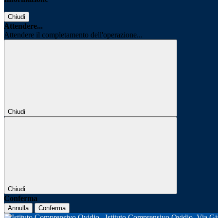
Chiudi
Attendere...
Attendere il completamento dell'operazione...
Chiudi
Chiudi
Conferma
Annulla
Conferma
Istituto Comprensivo Ovidio
Via Gi