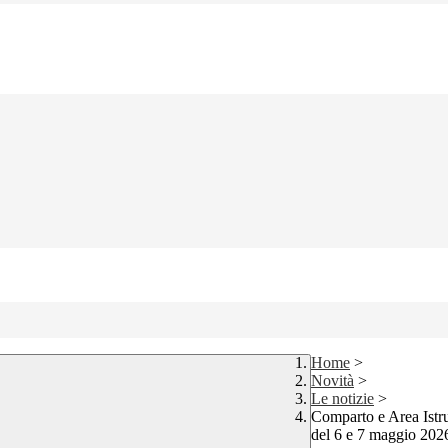
Home
>
Novità
>
Le notizie
>
Comparto e Area Istru
del 6 e 7 maggio 202