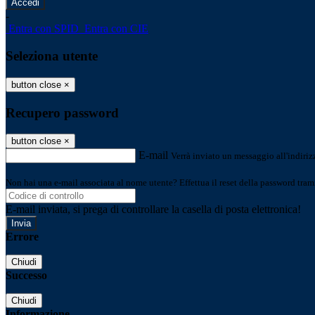
-
Entra con SPID
Entra con CIE
Seleziona utente
button close
×
Recupero password
button close
×
E-mail
Verrà inviato un messaggio all'indirizz
Non hai una e-mail associata al nome utente? Effettua il reset della password tram
E-mail inviata, si prega di controllare la casella di posta elettronica!
Errore
Chiudi
Successo
Chiudi
Informazione