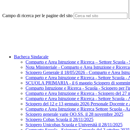
Campo di ricerca per le pagine del sito
Bacheca Sindacale
Comparto e Area Istruzione e Ricerca – Settore Scuola -
Nota Ministeriale - Comparto e Area Istruzione e Ricerca
Sciopero Generale il 18/05/2026 - Comparto e Area Istruz
Comparto e Area Istruzione e Ricerca - Settore Scuola - 
SCUOLA PRIMARIA - il 6 maggio Sciopero di somministr
Comparto Istruzione e Ricerca - Scuola - Sciopero per l'i
Comparto e Area Istruzione e Ricerca - Sciopero del 27
Comparto e Area Istruzione e Ricerca - Settore Scuola - A
Sciopero del 12 e 13 gennaio 2026 Personale Docente 
Comparto e Area Istruzione e Ricerca Settore Scuola - Azi
Sciopero generale varie OO.SS. il 28 novembre 2025
Sciopero Cobas Scuola il 28/11/2025
Sciopero Unicobas Scuola e Università il 28/11/2025
Comparto Scuola - Sciopero Generale del 3 ottobre 2025