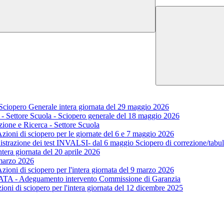
 Sciopero Generale intera giornata del 29 maggio 2026
 - Settore Scuola - Sciopero generale del 18 maggio 2026
ione e Ricerca - Settore Scuola
Azioni di sciopero per le giornate del 6 e 7 maggio 2026
azione dei test INVALSI- dal 6 maggio Sciopero di correzione/tabul
ntera giornata del 20 aprile 2026
 marzo 2026
zioni di sciopero per l'intera giornata del 9 marzo 2026
e ATA - Adeguamento intervento Commissione di Garanzia
oni di sciopero per l'intera giornata del 12 dicembre 2025