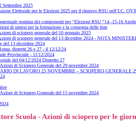
22 Settembre 2025
sione Elettorale per le Elezioni 2025 per il rinnovo RSU nell’I.C. OV
contestuale nomina dei componenti per “Elezioni RSU “14 -15-16 April
i di sintesi per la formazione e la consegna delle liste
zioni di sciopero generale del 10 gennaio 2025
a Azioni di sciopero generale del 13 dicembre 2024 - NOTA MINISTE
le del 13 dicembre 2024
. distretti 26 e 27 - il 12/12/24
e Provinciale - 11/12/2024
iale del 04/12/2024 Distretto 27
- Azioni di Sciopero Generale del 29 novembre 2024
ARIO DI LAVORO 25 NOVEMBRE – SCIOPERO GENERALE 2
024
mbre
- Azioni di Sciopero Generale del 15 novembre 2024
2024
ore Scuola - Azioni di sciopero per le gior