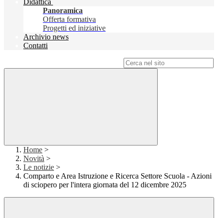
Didattica
Panoramica
Offerta formativa
Progetti ed iniziative
Archivio news
Contatti
Campo di ricerca per le pagine del sito
Home
>
Novità
>
Le notizie
>
Comparto e Area Istruzione e Ricerca Settore Scuola - Azioni
di sciopero per l'intera giornata del 12 dicembre 2025