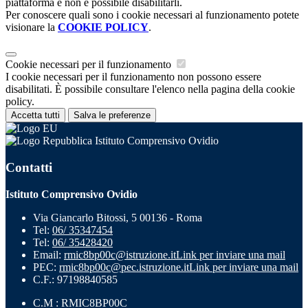
piattaforma e non è possibile disabilitarli.
Per conoscere quali sono i cookie necessari al funzionamento potete
visionare la
COOKIE POLICY
.
Cookie necessari per il funzionamento
I cookie necessari per il funzionamento non possono essere
disabilitati. È possibile consultare l'elenco nella pagina della cookie
policy.
Accetta tutti
Salva le preferenze
Istituto Comprensivo Ovidio
Contatti
Istituto Comprensivo Ovidio
Via Giancarlo Bitossi, 5 00136 - Roma
Tel:
06/ 35347454
Tel:
06/ 35428420
Email:
rmic8bp00c@istruzione.it
Link per inviare una mail
PEC:
rmic8bp00c@pec.istruzione.it
Link per inviare una mail
C.F.: 97198840585
C.M : RMIC8BP00C