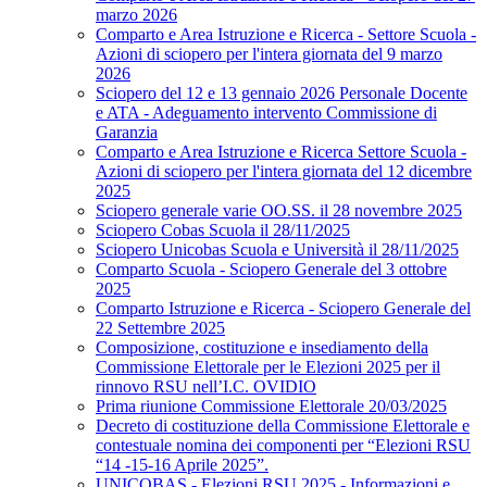
marzo 2026
Comparto e Area Istruzione e Ricerca - Settore Scuola -
Azioni di sciopero per l'intera giornata del 9 marzo
2026
Sciopero del 12 e 13 gennaio 2026 Personale Docente
e ATA - Adeguamento intervento Commissione di
Garanzia
Comparto e Area Istruzione e Ricerca Settore Scuola -
Azioni di sciopero per l'intera giornata del 12 dicembre
2025
Sciopero generale varie OO.SS. il 28 novembre 2025
Sciopero Cobas Scuola il 28/11/2025
Sciopero Unicobas Scuola e Università il 28/11/2025
Comparto Scuola - Sciopero Generale del 3 ottobre
2025
Comparto Istruzione e Ricerca - Sciopero Generale del
22 Settembre 2025
Composizione, costituzione e insediamento della
Commissione Elettorale per le Elezioni 2025 per il
rinnovo RSU nell’I.C. OVIDIO
Prima riunione Commissione Elettorale 20/03/2025
Decreto di costituzione della Commissione Elettorale e
contestuale nomina dei componenti per “Elezioni RSU
“14 -15-16 Aprile 2025”.
UNICOBAS - Elezioni RSU 2025 - Informazioni e