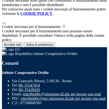
I cookie necessari sono quelli che consentono il funzionamento della
piattaforma e non è possibile disabilitarli.
Per conoscere quali sono i cookie necessari al funzionamento potete
visionare la
COOKIE POLICY
.
Cookie necessari per il funzionamento
I cookie necessari per il funzionamento non possono essere
disabilitati. È possibile consultare l'elenco nella pagina della cookie
policy.
Accetta tutti
Salva le preferenze
Istituto Comprensivo Ovidio
Contatti
Istituto Comprensivo Ovidio
Via Giancarlo Bitossi, 5 00136 - Roma
Tel:
06/ 35347454
Tel:
06/ 35428420
Email:
rmic8bp00c@istruzione.it
Link per inviare una mail
PEC:
rmic8bp00c@pec.istruzione.it
Link per inviare una mail
C.F.: 97198840585