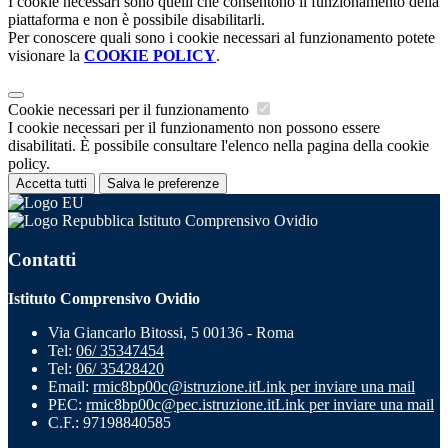
I cookie necessari sono quelli che consentono il funzionamento della
piattaforma e non è possibile disabilitarli.
Per conoscere quali sono i cookie necessari al funzionamento potete
visionare la
COOKIE POLICY
.
Cookie necessari per il funzionamento
I cookie necessari per il funzionamento non possono essere
disabilitati. È possibile consultare l'elenco nella pagina della cookie
policy.
Accetta tutti
Salva le preferenze
Istituto Comprensivo Ovidio
Contatti
Istituto Comprensivo Ovidio
Via Giancarlo Bitossi, 5 00136 - Roma
Tel:
06/ 35347454
Tel:
06/ 35428420
Email:
rmic8bp00c@istruzione.it
Link per inviare una mail
PEC:
rmic8bp00c@pec.istruzione.it
Link per inviare una mail
C.F.: 97198840585