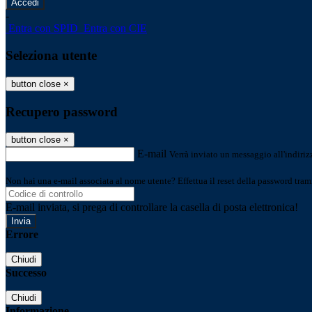
-
Entra con SPID
Entra con CIE
Seleziona utente
button close
×
Recupero password
button close
×
E-mail
Verrà inviato un messaggio all'indirizz
Non hai una e-mail associata al nome utente? Effettua il reset della password tram
E-mail inviata, si prega di controllare la casella di posta elettronica!
Errore
Chiudi
Successo
Chiudi
Informazione