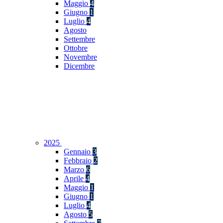
Maggio
4
Giugno
1
Luglio
4
Agosto
Settembre
Ottobre
Novembre
Dicembre
2025
Gennaio
3
Febbraio
2
Marzo
6
Aprile
4
Maggio
1
Giugno
1
Luglio
4
Agosto
5