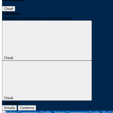
Chiudi
Attendere...
Attendere il completamento dell'operazione...
Chiudi
Chiudi
Conferma
Annulla
Conferma
Istituto Comprensivo Ovidio
Via Gi