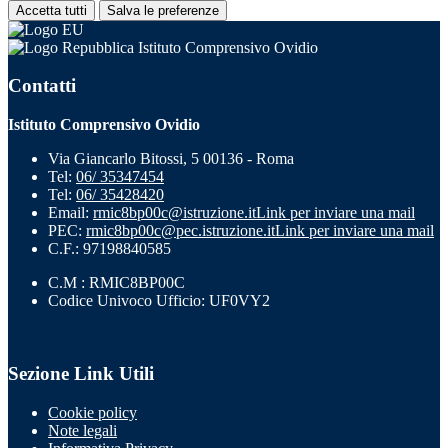
Accetta tutti
Salva le preferenze
Istituto Comprensivo Ovidio
Contatti
Istituto Comprensivo Ovidio
Via Giancarlo Bitossi, 5 00136 - Roma
Tel:
06/ 35347454
Tel:
06/ 35428420
Email:
rmic8bp00c@istruzione.it
Link per inviare una mail
PEC:
rmic8bp00c@pec.istruzione.it
Link per inviare una mail
C.F.: 97198840585
C.M : RMIC8BP00C
Codice Univoco Ufficio: UF0VY2
Sezione Link Utili
Cookie policy
Note legali