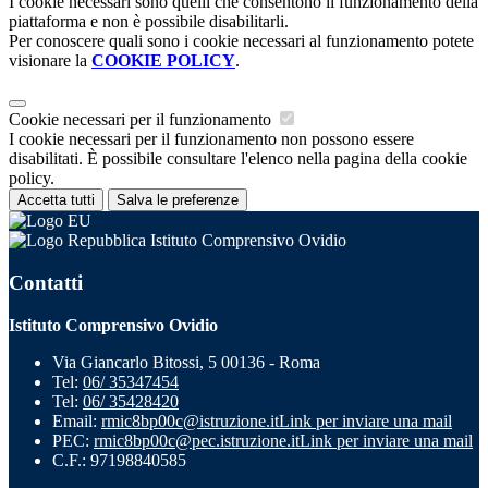
I cookie necessari sono quelli che consentono il funzionamento della
piattaforma e non è possibile disabilitarli.
Per conoscere quali sono i cookie necessari al funzionamento potete
visionare la
COOKIE POLICY
.
Cookie necessari per il funzionamento
I cookie necessari per il funzionamento non possono essere
disabilitati. È possibile consultare l'elenco nella pagina della cookie
policy.
Accetta tutti
Salva le preferenze
Istituto Comprensivo Ovidio
Contatti
Istituto Comprensivo Ovidio
Via Giancarlo Bitossi, 5 00136 - Roma
Tel:
06/ 35347454
Tel:
06/ 35428420
Email:
rmic8bp00c@istruzione.it
Link per inviare una mail
PEC:
rmic8bp00c@pec.istruzione.it
Link per inviare una mail
C.F.: 97198840585