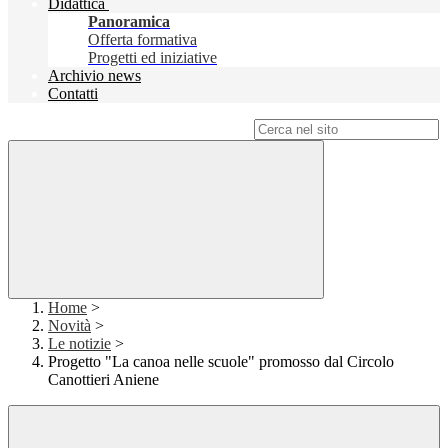
Didattica
Panoramica
Offerta formativa
Progetti ed iniziative
Archivio news
Contatti
Campo di ricerca per le pagine del sito
Home
>
Novità
>
Le notizie
>
Progetto "La canoa nelle scuole" promosso dal Circolo
Canottieri Aniene