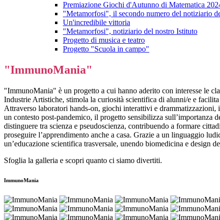
Premiazione Giochi d'Autunno di Matematica 202
"Metamorfosi", il secondo numero del notiziario del
Un'incredibile vittoria
"Metamorfosi", notiziario del nostro Istituto
Progetto di musica e teatro
Progetto "Scuola in campo"
"ImmunoMania"
"ImmunoMania" è un progetto a cui hanno aderito con interesse le class
Industrie Artistiche, stimola la curiosità scientifica di alunni/e e faci
Attraverso laboratori hands-on, giochi interattivi e drammatizzazioni,
un contesto post-pandemico, il progetto sensibilizza sull’importanza del
distinguere tra scienza e pseudoscienza, contribuendo a formare cittadin
proseguire l’apprendimento anche a casa. Grazie a un linguaggio ludico e
un’educazione scientifica trasversale, unendo biomedicina e design d
Sfoglia la galleria e scopri quanto ci siamo divertiti.
ImmunoMania