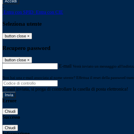
-
Entra con SPID
Entra con CIE
Seleziona utente
button close
×
Recupero password
button close
×
E-mail
Verrà inviato un messaggio all'indirizz
Non hai una e-mail associata al nome utente? Effettua il reset della password tram
E-mail inviata, si prega di controllare la casella di posta elettronica!
Errore
Chiudi
Successo
Chiudi
Informazione