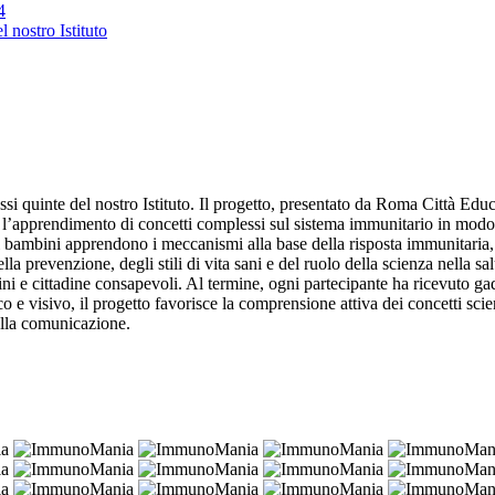
4
 nostro Istituto
i quinte del nostro Istituto. Il progetto, presentato da Roma
Città Educ
lita l’apprendimento di concetti complessi sul sistema immunitario in modo 
 i bambini apprendono i meccanismi alla base della risposta immunitaria
la prevenzione, degli stili di vita sani e del ruolo della scienza nella s
i e cittadine consapevoli. Al termine, ogni partecipante ha ricevuto gadge
 visivo, il progetto favorisce la comprensione attiva dei concetti scientif
ella comunicazione.