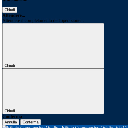
Chiudi
Attendere...
Attendere il completamento dell'operazione...
Chiudi
Chiudi
Conferma
Annulla
Conferma
Istituto Comprensivo Ovidio
Via Gi