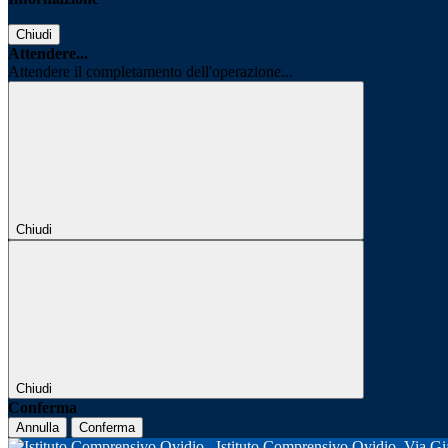
Chiudi
Attendere...
Attendere il completamento dell'operazione...
Chiudi
Chiudi
Conferma
Annulla
Conferma
Istituto Comprensivo Ovidio
Via Gi