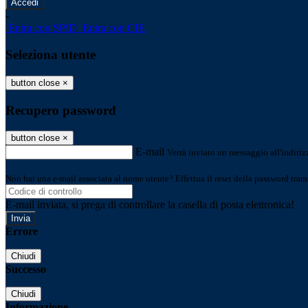
-
Entra con SPID
Entra con CIE
Seleziona utente
button close
×
Recupero password
button close
×
E-mail
Verrà inviato un messaggio all'indirizz
Non hai una e-mail associata al nome utente? Effettua il reset della password tram
E-mail inviata, si prega di controllare la casella di posta elettronica!
Errore
Chiudi
Successo
Chiudi
Informazione