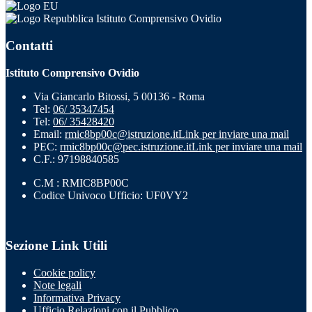
Istituto Comprensivo Ovidio
Contatti
Istituto Comprensivo Ovidio
Via Giancarlo Bitossi, 5 00136 - Roma
Tel:
06/ 35347454
Tel:
06/ 35428420
Email:
rmic8bp00c@istruzione.it
Link per inviare una mail
PEC:
rmic8bp00c@pec.istruzione.it
Link per inviare una mail
C.F.: 97198840585
C.M : RMIC8BP00C
Codice Univoco Ufficio: UF0VY2
Sezione Link Utili
Cookie policy
Note legali
Informativa Privacy
Ufficio Relazioni con il Pubblico