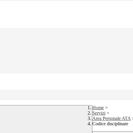
Home
>
Servizi
>
Area Personale ATA
Codice disciplinare