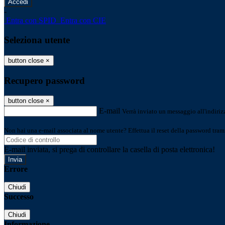
-
Entra con SPID
Entra con CIE
Seleziona utente
button close
×
Recupero password
button close
×
E-mail
Verrà inviato un messaggio all'indirizz
Non hai una e-mail associata al nome utente? Effettua il reset della password tram
E-mail inviata, si prega di controllare la casella di posta elettronica!
Errore
Chiudi
Successo
Chiudi
Informazione