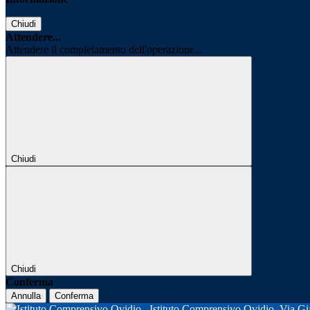
Chiudi
Attendere...
Attendere il completamento dell'operazione...
Chiudi
Chiudi
Conferma
Annulla
Conferma
Istituto Comprensivo Ovidio
Via Gi