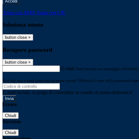
-
Entra con SPID
Entra con CIE
Seleziona utente
button close
×
Recupero password
button close
×
E-mail
Verrà inviato un messaggio all'indirizz
Non hai una e-mail associata al nome utente? Effettua il reset della password tram
E-mail inviata, si prega di controllare la casella di posta elettronica!
Errore
Chiudi
Successo
Chiudi
Informazione