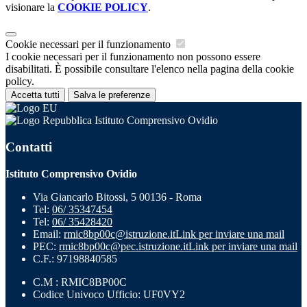
visionare la
COOKIE POLICY
.
Cookie necessari per il funzionamento
I cookie necessari per il funzionamento non possono essere
disabilitati. È possibile consultare l'elenco nella pagina della cookie
policy.
Accetta tutti
Salva le preferenze
Istituto Comprensivo Ovidio
Contatti
Istituto Comprensivo Ovidio
Via Giancarlo Bitossi, 5 00136 - Roma
Tel:
06/ 35347454
Tel:
06/ 35428420
Email:
rmic8bp00c@istruzione.it
Link per inviare una mail
PEC:
rmic8bp00c@pec.istruzione.it
Link per inviare una mail
C.F.: 97198840585
C.M : RMIC8BP00C
Codice Univoco Ufficio: UF0VY2