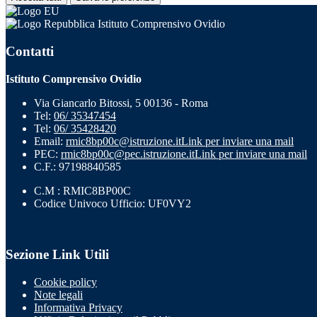
Istituto Comprensivo Ovidio
Contatti
Istituto Comprensivo Ovidio
Via Giancarlo Bitossi, 5 00136 - Roma
Tel:
06/ 35347454
Tel:
06/ 35428420
Email:
rmic8bp00c@istruzione.it
Link per inviare una mail
PEC:
rmic8bp00c@pec.istruzione.it
Link per inviare una mail
C.F.: 97198840585
C.M : RMIC8BP00C
Codice Univoco Ufficio: UF0VY2
Sezione Link Utili
Cookie policy
Note legali
Informativa Privacy