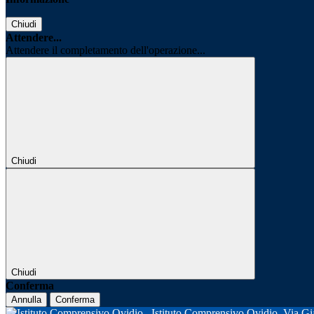
Chiudi
Attendere...
Attendere il completamento dell'operazione...
Chiudi
Chiudi
Conferma
Annulla
Conferma
Istituto Comprensivo Ovidio
Via Gi