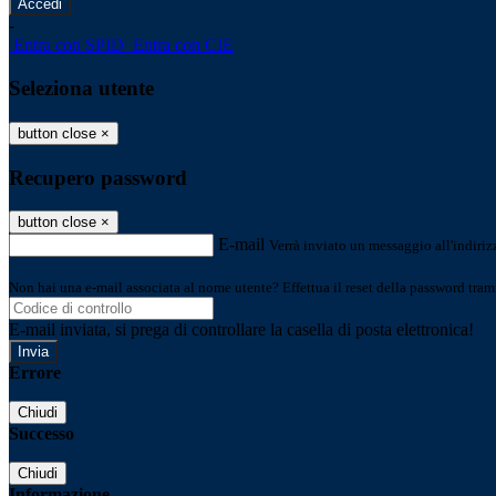
-
Entra con SPID
Entra con CIE
Seleziona utente
button close
×
Recupero password
button close
×
E-mail
Verrà inviato un messaggio all'indirizz
Non hai una e-mail associata al nome utente? Effettua il reset della password tram
E-mail inviata, si prega di controllare la casella di posta elettronica!
Errore
Chiudi
Successo
Chiudi
Informazione