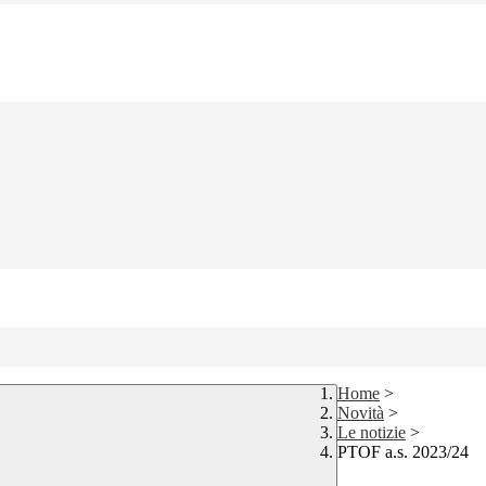
Home
>
Novità
>
Le notizie
>
PTOF a.s. 2023/24