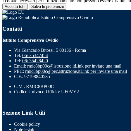
I cookie necessari per il funzionamento non possono essere disabilitati.
Accetta tutti
Salva le preferenze
Istituto Comprensivo Ovidio
Contatti
Istituto Comprensivo Ovidio
Via Giancarlo Bitossi, 5 00136 - Roma
Tel:
06/ 35347454
Tel:
06/ 35428420
Email:
rmic8bp00c@istruzione.it
Link per inviare una mail
PEC:
rmic8bp00c@pec.istruzione.it
Link per inviare una mail
C.F.: 97198840585
C.M : RMIC8BP00C
Codice Univoco Ufficio: UF0VY2
Sezione Link Utili
Cookie policy
Note legali