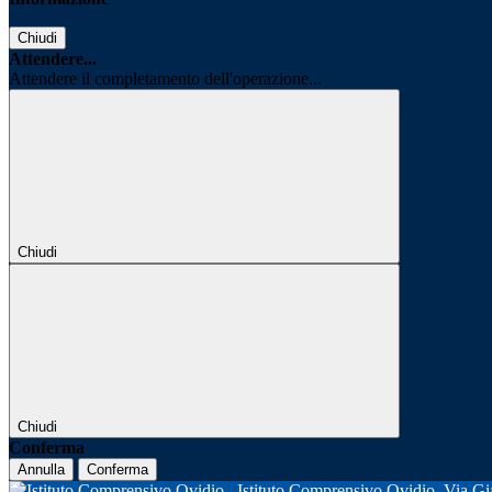
Chiudi
Attendere...
Attendere il completamento dell'operazione...
Chiudi
Chiudi
Conferma
Annulla
Conferma
Istituto Comprensivo Ovidio
Via Gi