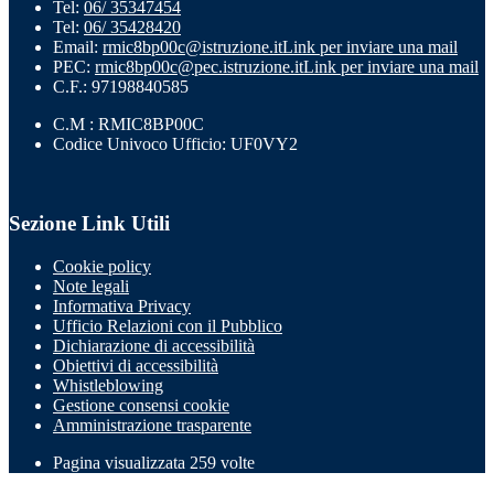
Tel:
06/ 35347454
Tel:
06/ 35428420
Email:
rmic8bp00c@istruzione.it
Link per inviare una mail
PEC:
rmic8bp00c@pec.istruzione.it
Link per inviare una mail
C.F.: 97198840585
C.M : RMIC8BP00C
Codice Univoco Ufficio: UF0VY2
Sezione Link Utili
Cookie policy
Note legali
Informativa Privacy
Ufficio Relazioni con il Pubblico
Dichiarazione di accessibilità
Obiettivi di accessibilità
Whistleblowing
Gestione consensi cookie
Amministrazione trasparente
Pagina visualizzata
259
volte