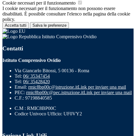
Cookie necessari per il funzionamento
I cookie necessari per il funzionamento non possono essere
disabilitati. È possibile consultare l'elenco nella pagina della cookie
policy.
Accetta tutti
Salva le preferenze
Istituto Comprensivo Ovidio
Contatti
Istituto Comprensivo Ovidio
Via Giancarlo Bitossi, 5 00136 - Roma
Tel:
06/ 35347454
Tel:
06/ 35428420
Email:
rmic8bp00c@istruzione.it
Link per inviare una mail
PEC:
rmic8bp00c@pec.istruzione.it
Link per inviare una mail
C.F.: 97198840585
C.M : RMIC8BP00C
Codice Univoco Ufficio: UF0VY2
Sezione Link Utili