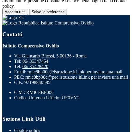
disabilitati. È possibile consultare l'elenco nella pagina della cookie
policy.
Accetta tutti
Salva le preferenze
Istituto Comprensivo Ovidio
Contatti
Istituto Comprensivo Ovidio
Via Giancarlo Bitossi, 5 00136 - Roma
Tel:
06/ 35347454
Tel:
06/ 35428420
Email:
rmic8bp00c@istruzione.it
Link per inviare una mail
PEC:
rmic8bp00c@pec.istruzione.it
Link per inviare una mail
C.F.: 97198840585
C.M : RMIC8BP00C
Codice Univoco Ufficio: UF0VY2
Sezione Link Utili
Cookie policy