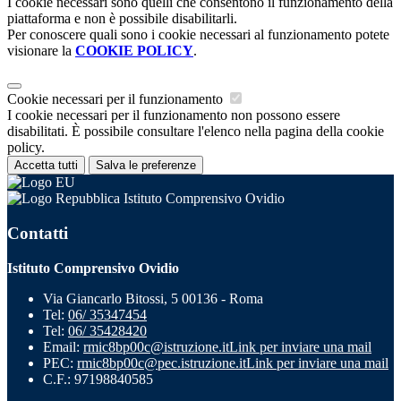
I cookie necessari sono quelli che consentono il funzionamento della
piattaforma e non è possibile disabilitarli.
Per conoscere quali sono i cookie necessari al funzionamento potete
visionare la
COOKIE POLICY
.
Cookie necessari per il funzionamento
I cookie necessari per il funzionamento non possono essere
disabilitati. È possibile consultare l'elenco nella pagina della cookie
policy.
Accetta tutti
Salva le preferenze
Istituto Comprensivo Ovidio
Contatti
Istituto Comprensivo Ovidio
Via Giancarlo Bitossi, 5 00136 - Roma
Tel:
06/ 35347454
Tel:
06/ 35428420
Email:
rmic8bp00c@istruzione.it
Link per inviare una mail
PEC:
rmic8bp00c@pec.istruzione.it
Link per inviare una mail
C.F.: 97198840585