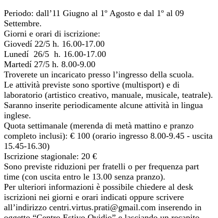
Periodo: dall’11 Giugno al 1º Agosto e dal 1º al 09
Settembre.
Giorni e orari di iscrizione:
Giovedí 22/5 h. 16.00-17.00
Lunedí 26/5 h. 16.00-17.00
Martedí 27/5 h. 8.00-9.00
Troverete un incaricato presso l’ingresso della scuola.
Le attività previste sono sportive (multisport) e di
laboratorio (artistico creativo, manuale, musicale, teatrale).
Saranno inserite periodicamente alcune attività in lingua
inglese.
Quota settimanale (merenda di metà mattino e pranzo
completo inclusi): € 100 (orario ingresso 8.00-9.45 - uscita
15.45-16.30)
Iscrizione stagionale: 20 €
Sono previste riduzioni per fratelli o per frequenza part
time (con uscita entro le 13.00 senza pranzo).
Per ulteriori informazioni è possibile chiedere al desk
iscrizioni nei giorni e orari indicati oppure scrivere
all’indirizzo centri.virtus.prati@gmail.com inserendo in
oggetto “Centro Estivo Ovidio” e lasciando un recapito