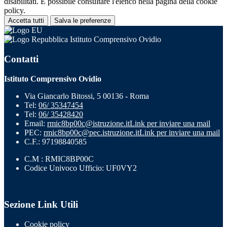
disabilitati. È possibile consultare l'elenco nella pagina della cookie
policy.
Accetta tutti
Salva le preferenze
Istituto Comprensivo Ovidio
Contatti
Istituto Comprensivo Ovidio
Via Giancarlo Bitossi, 5 00136 - Roma
Tel:
06/ 35347454
Tel:
06/ 35428420
Email:
rmic8bp00c@istruzione.it
Link per inviare una mail
PEC:
rmic8bp00c@pec.istruzione.it
Link per inviare una mail
C.F.: 97198840585
C.M : RMIC8BP00C
Codice Univoco Ufficio: UF0VY2
Sezione Link Utili
Cookie policy