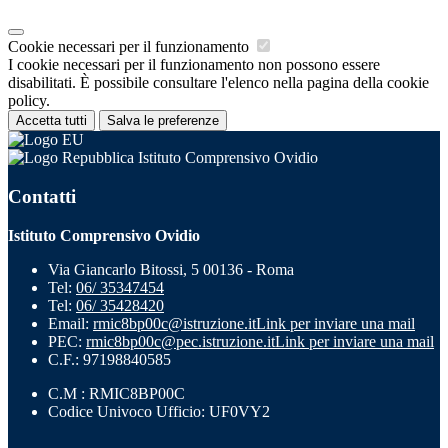
Cookie necessari per il funzionamento
I cookie necessari per il funzionamento non possono essere
disabilitati. È possibile consultare l'elenco nella pagina della cookie
policy.
Accetta tutti
Salva le preferenze
Istituto Comprensivo Ovidio
Contatti
Istituto Comprensivo Ovidio
Via Giancarlo Bitossi, 5 00136 - Roma
Tel:
06/ 35347454
Tel:
06/ 35428420
Email:
rmic8bp00c@istruzione.it
Link per inviare una mail
PEC:
rmic8bp00c@pec.istruzione.it
Link per inviare una mail
C.F.: 97198840585
C.M : RMIC8BP00C
Codice Univoco Ufficio: UF0VY2