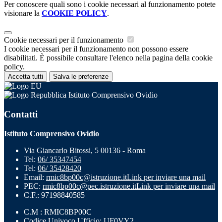
Per conoscere quali sono i cookie necessari al funzionamento potete
visionare la
COOKIE POLICY
.
Cookie necessari per il funzionamento
I cookie necessari per il funzionamento non possono essere
disabilitati. È possibile consultare l'elenco nella pagina della cookie
policy.
Accetta tutti
Salva le preferenze
Istituto Comprensivo Ovidio
Contatti
Istituto Comprensivo Ovidio
Via Giancarlo Bitossi, 5 00136 - Roma
Tel:
06/ 35347454
Tel:
06/ 35428420
Email:
rmic8bp00c@istruzione.it
Link per inviare una mail
PEC:
rmic8bp00c@pec.istruzione.it
Link per inviare una mail
C.F.: 97198840585
C.M : RMIC8BP00C
Codice Univoco Ufficio: UF0VY2