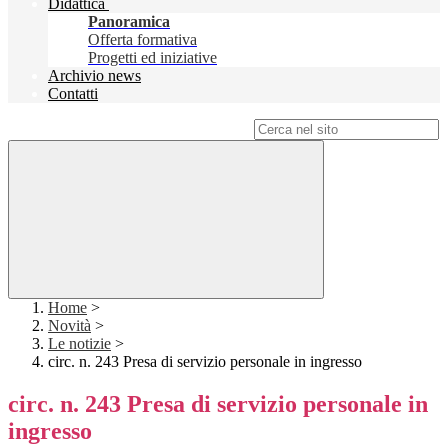
Didattica
Panoramica
Offerta formativa
Progetti ed iniziative
Archivio news
Contatti
Campo di ricerca per le pagine del sito
Home
>
Novità
>
Le notizie
>
circ. n. 243 Presa di servizio personale in ingresso
circ. n. 243 Presa di servizio personale in
ingresso