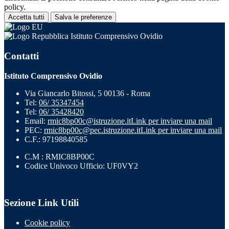
policy.
Accetta tutti
Salva le preferenze
Istituto Comprensivo Ovidio
Contatti
Istituto Comprensivo Ovidio
Via Giancarlo Bitossi, 5 00136 - Roma
Tel:
06/ 35347454
Tel:
06/ 35428420
Email:
rmic8bp00c@istruzione.it
Link per inviare una mail
PEC:
rmic8bp00c@pec.istruzione.it
Link per inviare una mail
C.F.: 97198840585
C.M : RMIC8BP00C
Codice Univoco Ufficio: UF0VY2
Sezione Link Utili
Cookie policy