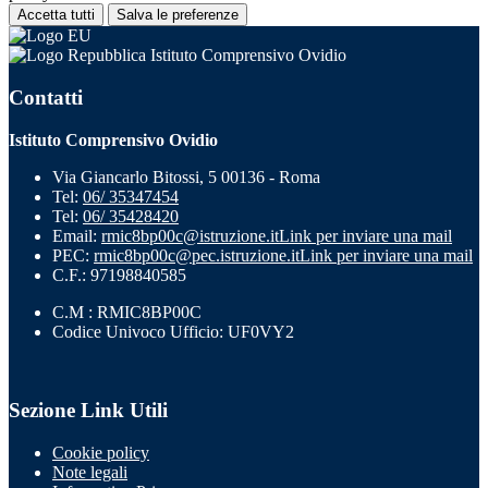
Accetta tutti
Salva le preferenze
Istituto Comprensivo Ovidio
Contatti
Istituto Comprensivo Ovidio
Via Giancarlo Bitossi, 5 00136 - Roma
Tel:
06/ 35347454
Tel:
06/ 35428420
Email:
rmic8bp00c@istruzione.it
Link per inviare una mail
PEC:
rmic8bp00c@pec.istruzione.it
Link per inviare una mail
C.F.: 97198840585
C.M : RMIC8BP00C
Codice Univoco Ufficio: UF0VY2
Sezione Link Utili
Cookie policy
Note legali