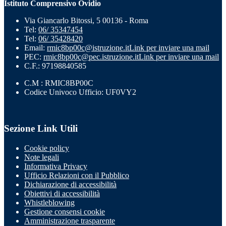
Istituto Comprensivo Ovidio
Via Giancarlo Bitossi, 5 00136 - Roma
Tel:
06/ 35347454
Tel:
06/ 35428420
Email:
rmic8bp00c@istruzione.it
Link per inviare una mail
PEC:
rmic8bp00c@pec.istruzione.it
Link per inviare una mail
C.F.: 97198840585
C.M : RMIC8BP00C
Codice Univoco Ufficio: UF0VY2
Sezione Link Utili
Cookie policy
Note legali
Informativa Privacy
Ufficio Relazioni con il Pubblico
Dichiarazione di accessibilità
Obiettivi di accessibilità
Whistleblowing
Gestione consensi cookie
Amministrazione trasparente